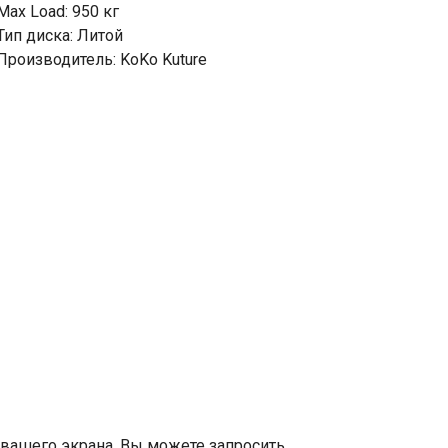
Max Load: 950 кг
Тип диска: Литой
Производитель: KoKo Kuture
 вашего экрана. Вы можете запросить